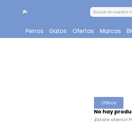
Perros
Gatos
Ofertas
Marcas
B
Filtros
No hay produ
¡Estate atento! 