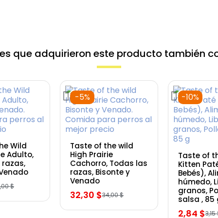
ntes que adquirieron este producto también c
-5%
-10%
 rápida
Vista rápida
the Wild
Taste of the wild
Vista 
ie Adulto,
High Prairie
Taste of t
 razas,
Cachorro, Todas las
Kitten Pa
 Venado
razas, Bisonte y
Bebés), Al
Venado
húmedo, L
1,00 $
granos, Po
32,30 $
34,00 $
salsa , 85
2,84 $
3,15