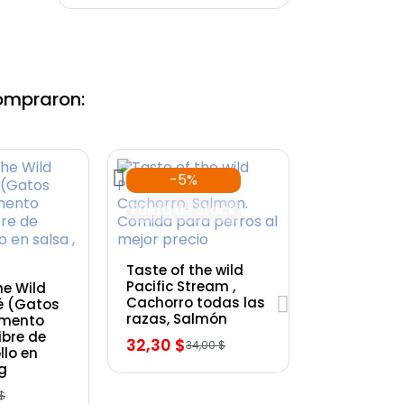
ompraron:
-5%
Fuera de stock
Vista rápida
Taste of the wild
rápida
Pacific Stream ,
he Wild
Cachorro todas las
té (Gatos
razas, Salmón
imento
ibre de
32,30 $
34,00 $
llo en
 g
 $