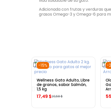
vida saludable de su gato.
Adicionada con frutas y verduras que
grasos Omega-3 y Omega-6 para man
-15%
-
Vista rápida
Wellness Gato Adulto, Libre
Ol
de granos, sabor Salmón,
Ga
1,5 kg
Ar
17,49 $
55
20,58 $