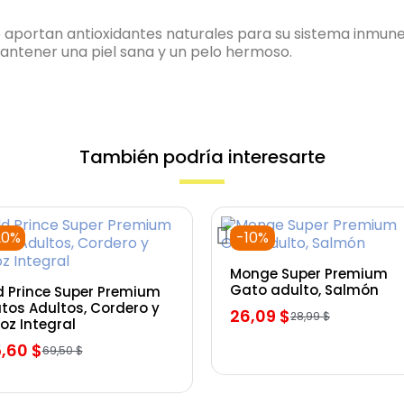
 aportan antioxidantes naturales para su sistema inmune
tener una piel sana y un pelo hermoso.
También podría interesarte
20%
-10%
Vista rápida
Monge Super Premium
Vista rápida
Gato adulto, Salmón
d Prince Super Premium
tos Adultos, Cordero y
26,09 $
28,99 $
roz Integral
,60 $
69,50 $