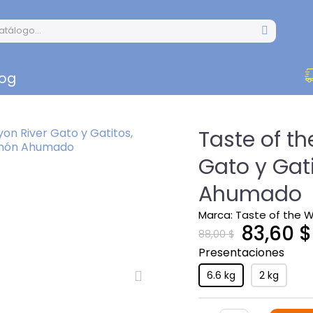
log
Taste of t
Gato y Gat
Ahumado
Marca
Taste of the W
83,60 $
88,00 $
Presentaciones
6.6 kg
2 kg