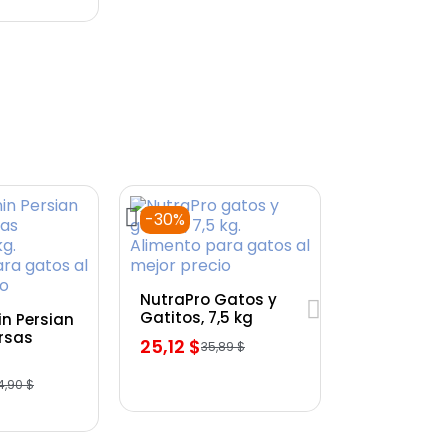
-30%
Vista rápida
NutraPro Gatos y
rápida
Gatitos, 7,5 kg
in Persian
rsas
25,12 $
35,89 $
4,90 $