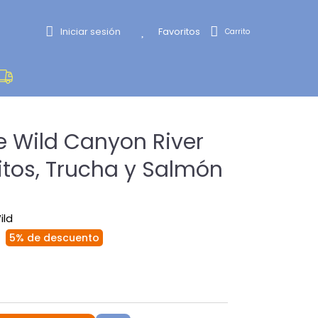
Iniciar sesión
Favoritos
he Wild Canyon River
itos, Trucha y Salmón
ild
5% de descuento