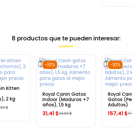
-5%
8 productos que te pueden interesar:
Vista rápida
Taste of the Wild
-10%
-10%
Rocky Mountain
Gato y Gatitos,
Venado Asado y
Salmón Ahumado
 rápida
the Wild
 rápida
in Kitten
ream,
83,60 $
Vista rápida
Vista 
88,00 $
Royal Canin Gatos
Royal Can
 húmedo,
), 2 kg
Indoor (Maduros +7
Gatos (Pe
ranos,
años), 1,5 kg
Adultos)
as las
,90 $
31,41 $
157,41 $
Salmón y
34,90 $
17
alsa , 390