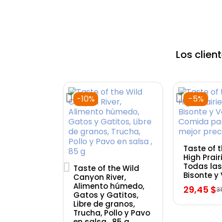
Los clie
-10%
-5%
Vista
Taste of 
High Prair
Todas las
Vista rápida
Taste of the Wild
Bisonte y
Canyon River,
Alimento húmedo,
29,45 $
3
Gatos y Gatitos,
Libre de granos,
Trucha, Pollo y Pavo
en salsa , 85 g