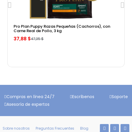
Vista rápida
Pro Plan Puppy Razas Pequeñas (Cachorros), con
Carne Real de Pollo, 3 kg
37,88 $
47,35 $
Compras en línea 24/7
Escríbenos
Soporte
Asesoría de expertos
Sobre nosotros
Preguntas Frecuentes
Blog